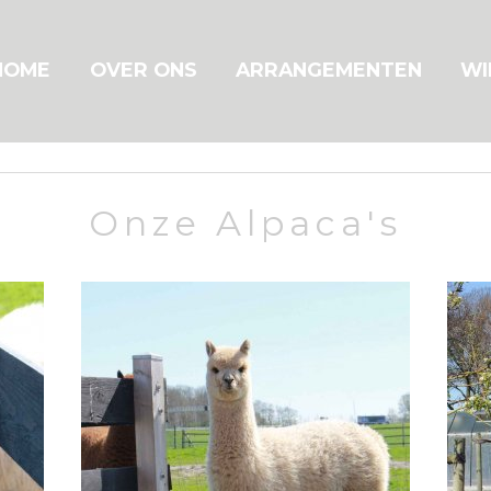
HOME
OVER ONS
ARRANGEMENTEN
WI
Onze Alpaca's