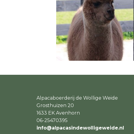
Alpacaboerderij de Wollige Weide
Grosthuizen 20
1633 EK Avenhorn
06-25470395
info@alpacasindewolligeweide.nl