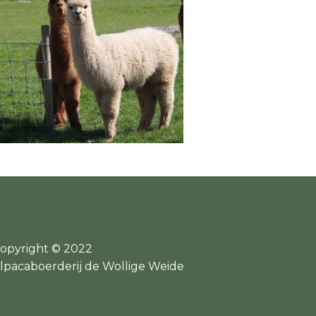
opyright © 2022
lpacaboerderij de Wollige Weide